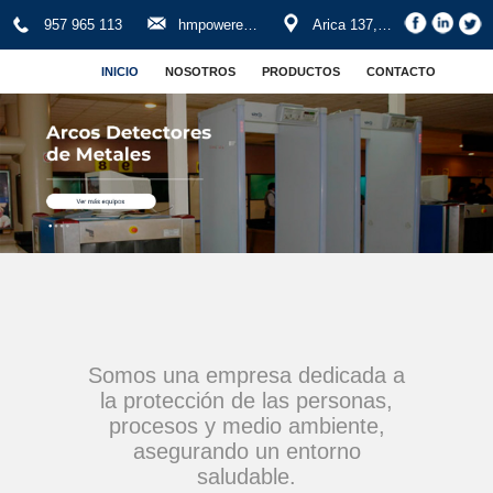
957 965 113
hmpowerenergy@yahoo.es - ventas.hmpowerenergy@gmail.com
Arica 137, Barranco
INICIO
NOSOTROS
PRODUCTOS
CONTACTO
Somos una empresa dedicada a
la protección de las personas,
procesos y medio ambiente,
asegurando un entorno
saludable.