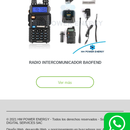
RADIO INTERCOMUNICADOR BAOFEND
Ver más
© 2021 HM POWER ENERGY - Todos los derechos reservados - Soporte por A+
DIGITAL SERVICES SAC
Diseño Web
,
desarrollo Web
y
posicionamiento en buscadores
por:
A+ DIGITAL